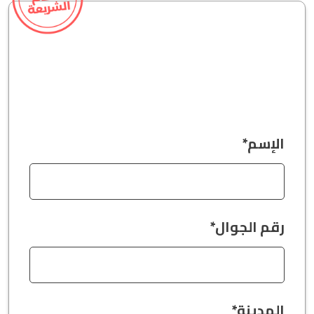
الإسم*
رقم الجوال*
المدينة*