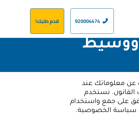
920004474
قدم طلبك!
ووسيط
 عن معلوماتك عند
القانون. نستخدم
افق على جمع واستخدام
د سياسة الخصوصية.