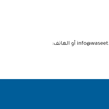
إذا كان لديك أي استفسارات، يمكنك الاتصال بنا عبر البريد الإلكتروني: info@waseet.sa أو الهاتف: