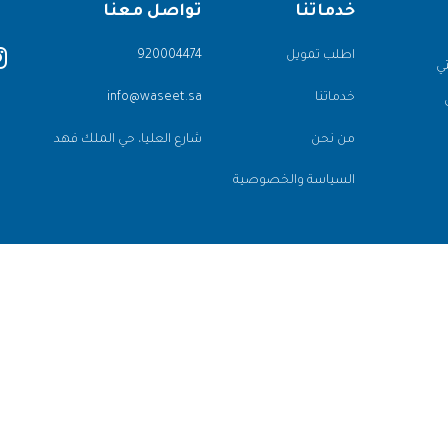
خدماتنا
تواصل معنا
اطلب تمويل
920004474
ي
خدماتنا
info@waseet.sa
 من
من نحن
شارع العليا، حي الملك فهد
السياسة والخصوصية
شركة وسيط | سجل تجاري رقم: [
7001645964
]
شركة وسيط | رخصة فال